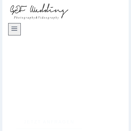
HOCHZEITSFOTOGRAF
MALLORCA
Natürliche & emotionale
Hochzeitsreportagen auf Mallorca für
exklusive Destination Weddings
JETZT ANFRAGEN